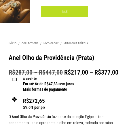
SALE
INÍCIO
/
COLLECTIONS
/
MYTHOLOGY
/
MITOLOGIA EGÍPCIA
Anel Olho da Providência (Prata)
R$
287,00
–
R$
447,00
R$
217,00
–
R$
377,00
A partir de
Em até
6
x de
R$
47,83
sem juros
Mais formas de pagamento
R$
272,65
5% off por pix
O
Anel Olho da Providência
faz parte da coleção Egípcia, tem
acabamento liso e apresenta o olho em relevo, rodeado por raios.