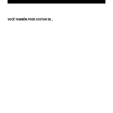
VOCÊ TAMBÉM PODE GOSTAR DE…
R$
180,00
R$
180,00
Em até
6
x de
R$
30,00
sem juros
Em até
6
x de
R$
30,00
sem juros