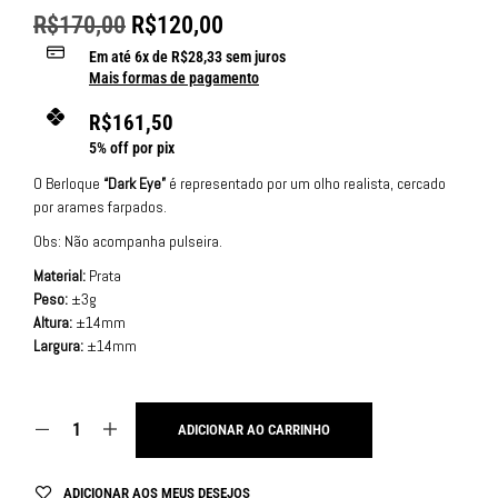
R$
170,00
R$
120,00
Em até
6
x de
R$
28,33
sem juros
Mais formas de pagamento
R$
161,50
5% off por pix
O Berloque
“Dark Eye”
é representado por um olho realista, cercado
por arames farpados.
Obs: Não acompanha pulseira.
Material:
Prata
Peso:
±3g
Altura:
±14mm
Largura:
±14mm
ADICIONAR AO CARRINHO
ADICIONAR AOS MEUS DESEJOS