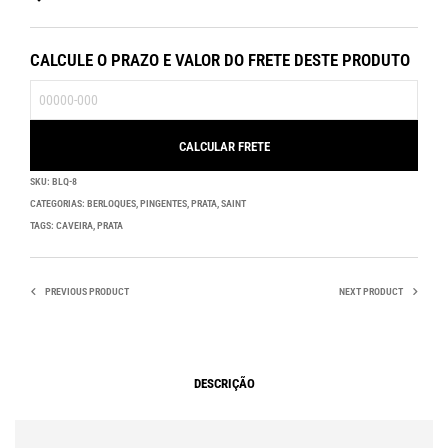
CALCULE O PRAZO E VALOR DO FRETE DESTE PRODUTO
SKU:
BLQ-8
CATEGORIAS:
BERLOQUES
,
PINGENTES
,
PRATA
,
SAINT
TAGS:
CAVEIRA
,
PRATA
PREVIOUS PRODUCT
NEXT PRODUCT
DESCRIÇÃO