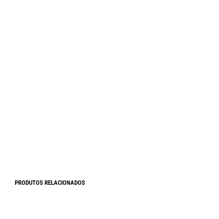
SALE
R$
220,00
R$
170,00
R$
250,00
Em até
6
x de
R$
36,67
sem juros
Em até
6
x de
R$
41,67
sem juros
PRODUTOS RELACIONADOS