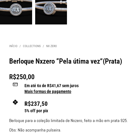
INÍCIO
/
COLLECTIONS
/
NX ZERO
Berloque Nxzero “Pela útima vez”(Prata)
R$
250,00
Em até
6
x de
R$
41,67
sem juros
Mais formas de pagamento
R$
237,50
5% off por pix
Berloque para a coleção limitada de Nxzero, feito a mão em prata 925.
Obs: Não acompanha pulseira.