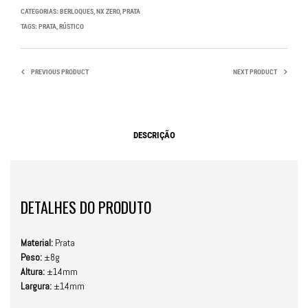
CATEGORIAS:
BERLOQUES
,
NX ZERO
,
PRATA
TAGS:
PRATA
,
RÚSTICO
PREVIOUS PRODUCT
NEXT PRODUCT
DESCRIÇÃO
DETALHES DO PRODUTO
Material:
Prata
Peso:
±8g
Altura:
±14mm
Largura:
±14mm