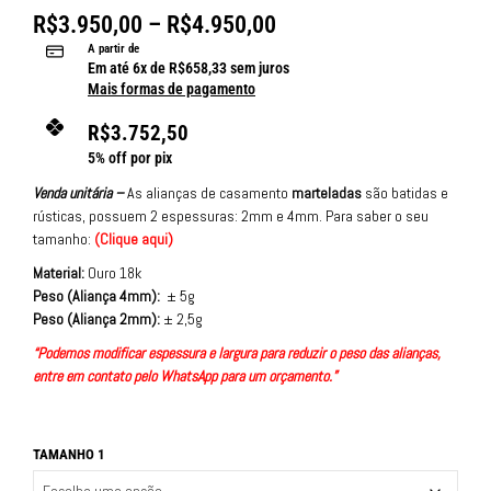
R$
3.950,00
–
R$
4.950,00
A partir de
Em até
6
x de
R$
658,33
sem juros
Mais formas de pagamento
R$
3.752,50
5% off por pix
Venda unitária –
As alianças de casamento
marteladas
são batidas e
rústicas, possuem 2 espessuras: 2mm e 4mm. Para saber o seu
tamanho:
(
Clique aqui
)
Material:
Ouro 18k
Peso (Aliança 4mm):
± 5g
Peso (Aliança 2mm):
± 2,5g
“Podemos modificar espessura e largura para reduzir o peso das alianças,
entre em contato pelo WhatsApp para um orçamento.”
TAMANHO 1