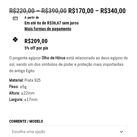
de clientes
R$
220,00
–
R$
390,00
R$
170,00
–
R$
340,00
A partir de
Em até
6
x de
R$
36,67
sem juros
Mais formas de pagamento
R$
209,00
5% off por pix
O pingente egípcio
Olho de Hórus
está relacionado ao deus egípcio do
sol, sendo um dos símbolos de poder e proteção mais importantes
do antigo Egito.
Material:
Prata 925
Peso:
±5g
Altura:
±22mm
Largura:
±17mm
CORRENTE / MODELO