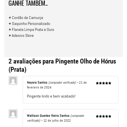
GANHE TAMBÉM..
+
Cordão de Camurça
+
Saquinho Personalizado
+
Flanela Limpa Prata e Ouro
+
Adesivo Skive
2 avaliações para
Pingente Olho de Hórus
(Prata)
Nayara Santos
(comprador verificado)
–
21 de
fevereiro de 2024
Avaliação
5
de 5
Pingente lindo e bem acabado!
Wallison Guedes Vieira Santos
(comprador
verificado)
–
12 de julho de 2022
Avaliação
5
de 5