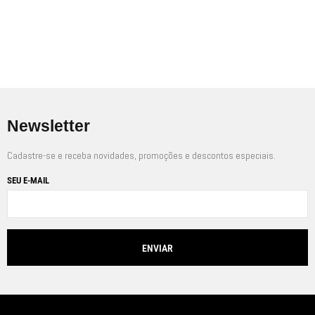
R$
340,00
R$
470,00
A partir de
A partir de
Em até
6
x de
R$
36,67
sem juros
Em até
6
x de
R$
58,33
sem juros
Newsletter
Cadastre-se e receba novidades, promoções e descontos especiais.
SEU E-MAIL