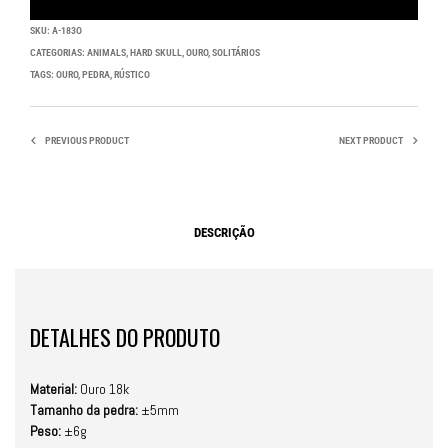
SKU:
A-183O
CATEGORIAS:
ANIMALS
,
HARD SKULL
,
OURO
,
SOLITÁRIOS
TAGS:
OURO
,
PEDRA
,
RÚSTICO
PREVIOUS PRODUCT
NEXT PRODUCT
DESCRIÇÃO
DETALHES DO PRODUTO
Material:
Ouro 18k
Tamanho da pedra:
±5mm
Peso:
±6g