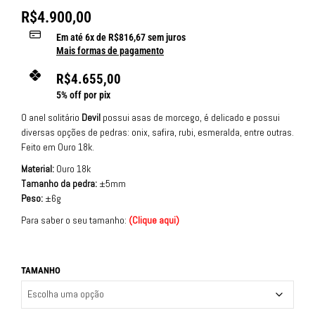
R$
4.900,00
Em até
6
x de
R$
816,67
sem juros
Mais formas de pagamento
R$
4.655,00
5% off por pix
O anel solitário
Devil
possui asas de morcego, é delicado e possui
diversas opções de pedras: onix, safira, rubi, esmeralda, entre outras.
Feito em Ouro 18k.
Material:
Ouro 18k
Tamanho da pedra:
±5mm
Peso:
±6g
Para saber o seu tamanho:
(
Clique aqui
)
TAMANHO