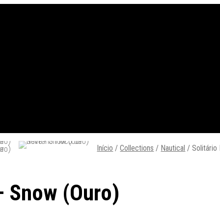
Início
/
Collections
/
Nautical
/
Solitário
 – Snow (Ouro)