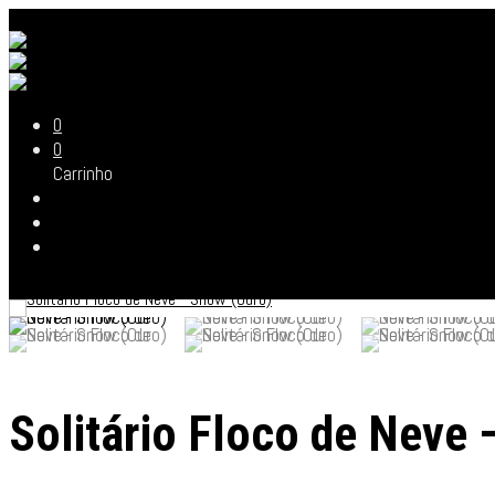
0
0
Carrinho
Solitário Floco de Neve