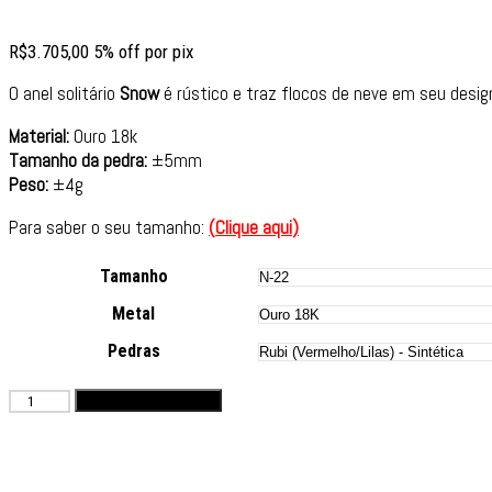
R$
3.705,00
5% off por pix
O anel solitário
Snow
é rústico e traz flocos de neve em seu design
Material:
Ouro 18k
Tamanho da pedra:
±5mm
Peso:
±4g
Para saber o seu tamanho:
(
Clique aqui
)
Tamanho
Metal
Pedras
Adicionar ao carrinho