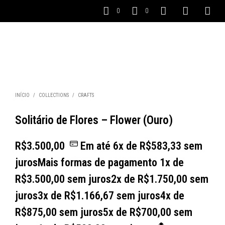
0
0
INÍCIO
/
COLLECTIONS
/
CRAFTS
Solitário de Flores – Flower (Ouro)
R$
3.500,00
Em até
6
x de
R$
583,33
sem
juros
Mais formas de pagamento
1x de
R$
3.500,00
sem juros
2x de
R$
1.750,00
sem
juros
3x de
R$
1.166,67
sem juros
4x de
R$
875,00
sem juros
5x de
R$
700,00
sem