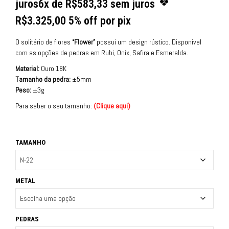
juros
6x de
R$
583,33
sem juros
R$
3.325,00
5% off por pix
O solitário de flores
“Flower”
possui um design rústico. Disponível
com as opções de pedras em Rubi, Onix, Safira e Esmeralda.
Material:
Ouro 18K
Tamanho da pedra:
±5mm
Peso:
±3g
Para saber o seu tamanho:
(
Clique aqui
)
TAMANHO
METAL
PEDRAS