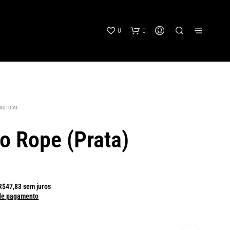
0
0
AUTICAL
io Rope (Prata)
R$
47,83
sem juros
de pagamento