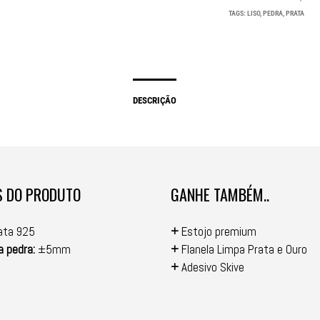
TAGS:
LISO
,
PEDRA
,
PRATA
DESCRIÇÃO
S DO PRODUTO
GANHE TAMBÉM..
ata 925
+
Estojo premium
 pedra:
±5mm
+
Flanela Limpa Prata e Ouro
+
Adesivo Skive