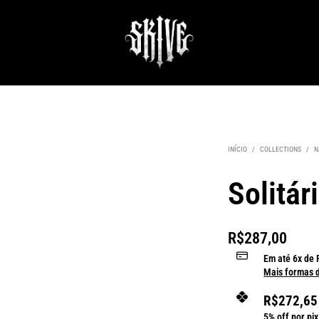
INÍCIO
/
COLLECTIONS
/
N
Solitár
R$
287,00
Em até
6
x de
Mais formas 
R$
272,65
5% off por pix