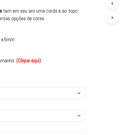
e
tem em seu aro uma corda e ao topo
ersas opções de cores.
±5mm
tamanho:
(
Clique aqui
)