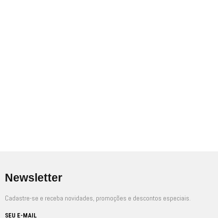
SALE
R$
250,00
–
R$
420,00
R$
200,00
R$
370,00
A partir de
Em até
6
x de
R$
41,67
sem juros
Newsletter
Cadastre-se e receba novidades, promoções e descontos especiais.
SEU E-MAIL