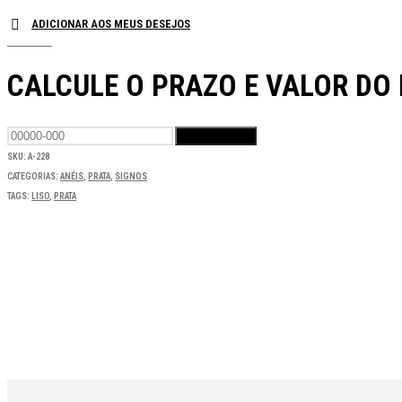
ADICIONAR AOS MEUS DESEJOS
CALCULE O PRAZO E VALOR DO
SKU:
A-228
CATEGORIAS:
ANÉIS
,
PRATA
,
SIGNOS
TAGS:
LISO
,
PRATA