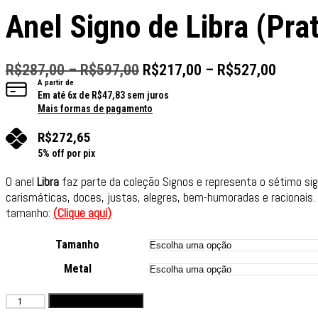
Anel Signo de Libra (Pra
R$
287,00
–
R$
597,00
R$
217,00
–
R$
527,00
A partir de
Em até
6
x de
R$
47,83
sem juros
Mais formas de pagamento
R$
272,65
5% off por pix
O anel
Libra
faz parte da coleção Signos e representa o sétimo si
carismáticas, doces, justas, alegres, bem-humoradas e racionais.
tamanho:
(
Clique aqui
)
Tamanho
Metal
Adicionar ao carrinho