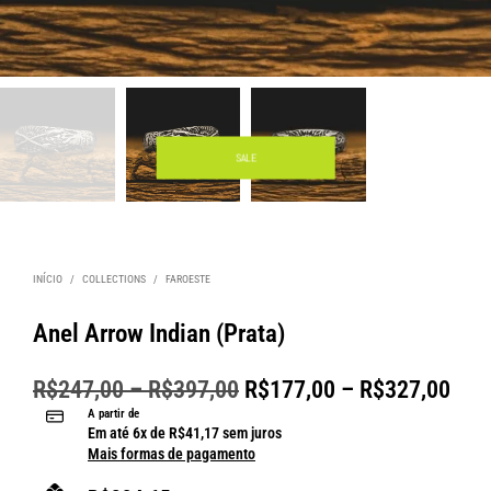
SALE
INÍCIO
/
COLLECTIONS
/
FAROESTE
Anel Arrow Indian (Prata)
R$
247,00
–
R$
397,00
R$
177,00
–
R$
327,00
A partir de
Em até
6
x de
R$
41,17
sem juros
Mais formas de pagamento