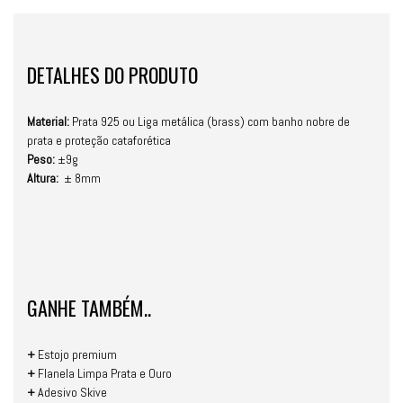
DETALHES DO PRODUTO
Material:
Prata 925 ou Liga metálica (brass) com banho nobre de
prata e proteção cataforética
Peso:
±9g
Altura:
± 8mm
GANHE TAMBÉM..
+
Estojo premium
+
Flanela Limpa Prata e Ouro
+
Adesivo Skive