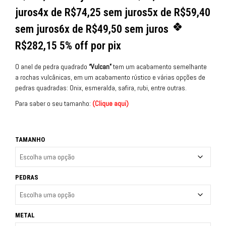
juros
4x de
R$
74,25
sem juros
5x de
R$
59,40
sem juros
6x de
R$
49,50
sem juros
R$
282,15
5% off por pix
O anel de pedra quadrado
“Vulcan”
tem um acabamento semelhante
a rochas vulcânicas, em um acabamento rústico e várias opções de
pedras quadradas: Onix, esmeralda, safira, rubi, entre outras.
Para saber o seu tamanho:
(
Clique aqui
)
TAMANHO
PEDRAS
METAL