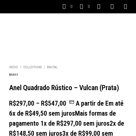
0
0
INÍCIO
/
COLLECTIONS
/
BRUTAL
Avaliado
3
como
5.00
de
5, com
Anel Quadrado Rústico – Vulcan (Prata)
baseado em
avaliações de
clientes
R$
297,00
–
R$
547,00
A partir de
Em até
6
x de
R$
49,50
sem juros
Mais formas de
pagamento
1x de
R$
297,00
sem juros
2x de
R$
148,50
sem juros
3x de
R$
99,00
sem