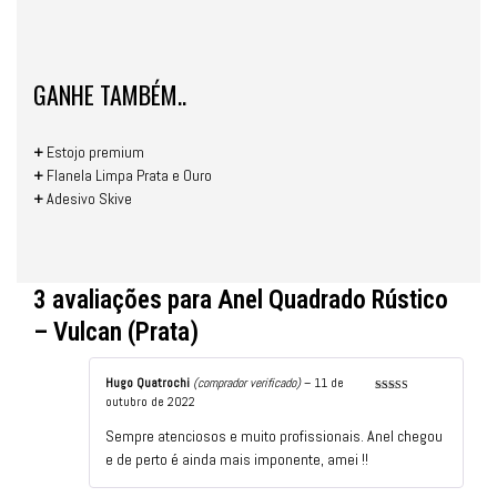
GANHE TAMBÉM..
+
Estojo premium
+
Flanela Limpa Prata e Ouro
+
Adesivo Skive
3 avaliações para
Anel Quadrado Rústico
– Vulcan (Prata)
Hugo Quatrochi
(comprador verificado)
–
11 de
outubro de 2022
Avaliação
5
de 5
Sempre atenciosos e muito profissionais. Anel chegou
e de perto é ainda mais imponente, amei !!