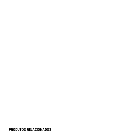
R$
180,00
Em até
6
x de
R$
30,00
sem juros
PRODUTOS RELACIONADOS