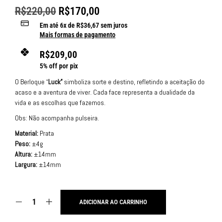
R$
220,00
R$
170,00
Em até
6
x de
R$
36,67
sem juros
Mais formas de pagamento
R$
209,00
5% off por pix
O Berloque “
Luck”
simboliza sorte e destino, refletindo a aceitação do
acaso e a aventura de viver. Cada face representa a dualidade da
vida e as escolhas que fazemos.
Obs: Não acompanha pulseira.
Material:
Prata
Peso:
±4g
Altura:
±14mm
Largura:
±14mm
ADICIONAR AO CARRINHO