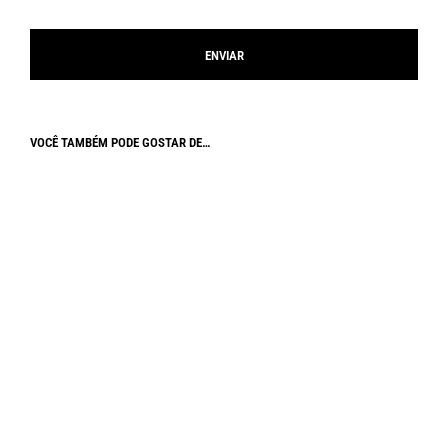
VOCÊ TAMBÉM PODE GOSTAR DE…
R$
180,00
R$
250,00
Em até
6
x de
R$
30,00
sem juros
Em até
6
x de
R$
41,67
sem juros