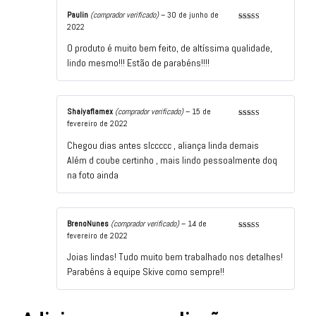
Paulin
(comprador verificado)
–
30 de junho de
2022
Avaliação
5
de 5
O produto é muito bem feito, de altíssima qualidade,
lindo mesmo!!! Estão de parabéns!!!!
Shaiyaflamex
(comprador verificado)
–
15 de
fevereiro de 2022
Avaliação
5
de 5
Chegou dias antes slccccc , aliança linda demais
Além d coube certinho , mais lindo pessoalmente doq
na foto ainda
BrenoNunes
(comprador verificado)
–
14 de
fevereiro de 2022
Avaliação
5
de 5
Joias lindas! Tudo muito bem trabalhado nos detalhes!
Parabéns à equipe Skive como sempre!!