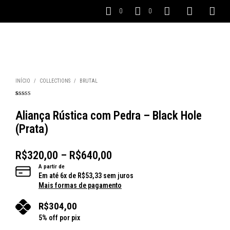
0
0
INÍCIO
/
COLLECTIONS
/
BRUTAL
Avaliado
4
como
5.00
de
5, com
Aliança Rústica com Pedra – Black Hole
baseado em
avaliações de
(Prata)
clientes
R$
320,00
–
R$
640,00
A partir de
Em até
6
x de
R$
53,33
sem juros
Mais formas de pagamento
R$
304,00
5% off por pix