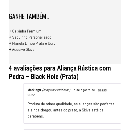
GANHE TAMBÉM..
+
Caixinha Premium
+
Saquinho Personalizado
+
Flanela Limpa Prata e Ouro
+
Adesivo Skive
4 avaliações para
Aliança Rústica com
Pedra – Black Hole (Prata)
Markingrr
(comprador verificado)
–
5 de agosto de
2022
Avaliação
5
de 5
Produto de ótima qualidade, as alianças são perfeitas
e ainda chegou antes do prazo, a Skive está de
parabéns.