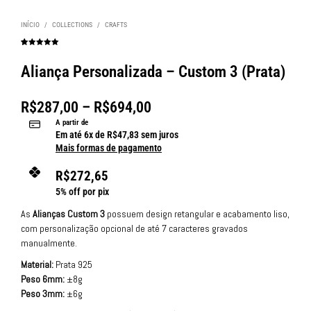
INÍCIO
/
COLLECTIONS
/
CRAFTS
Avaliado
1
como
5.00
de 5, com
Aliança Personalizada – Custom 3 (Prata)
baseado em
avaliação de
cliente
R$
287,00
–
R$
694,00
A partir de
Em até
6
x de
R$
47,83
sem juros
Mais formas de pagamento
R$
272,65
5% off por pix
As
Alianças Custom 3
possuem design retangular e acabamento liso,
com personalização opcional de até 7 caracteres gravados
manualmente.
Material:
Prata 925
Peso 6mm:
±8g
Peso 3mm:
±6g