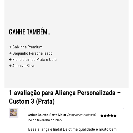
GANHE TAMBÉM..
+
Caixinha Premium
+
Saquinho Personalizado
+
Flanela Limpa Prata e Ouro
+
Adesivo Skive
1 avaliação para
Aliança Personalizada –
Custom 3 (Prata)
Arthur Gouvêa Sotto-Maior
(comprador verificado)
–
24 de fevereiro de 2022
Avaliação
5
de 5
Essa aliança é linda! De ótima qualidade e muito bem