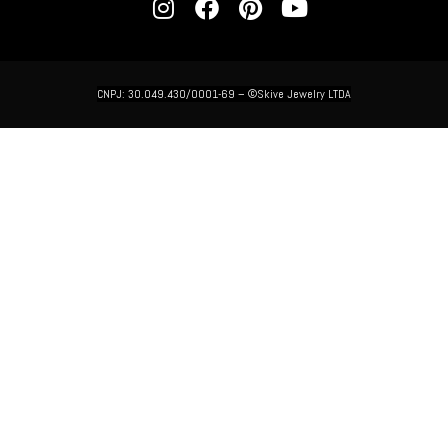
CNPJ: 30.049.430/0001-69 –
©Skive Jewelry LTDA