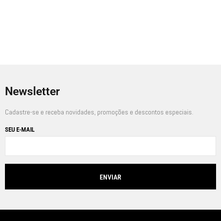
R$
427,00
A partir de
Em até
6
x de
R$
47,83
sem juros
Newsletter
Cadastre-se e receba novidades, promoções e descontos especiais.
SEU E-MAIL