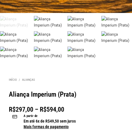
INÍCIO
/
ALIANÇAS
Aliança Imperium (Prata)
R$
297,00
–
R$
594,00
A partir de
Em até
6
x de
R$
49,50
sem juros
Mais formas de pagamento