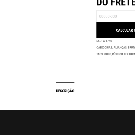
DO FRET
SKU:
A-174O
CATEGORIAS:
ALIANÇAS
,
BRUT
TAGS:
OURO
,
RÚSTICO
,
TEXTUR
DESCRIÇÃO